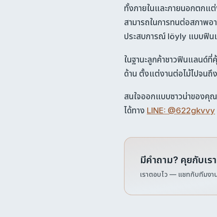
ทั้งภายในและภายนอกตกแต่
สามารถในการทนต่อสภาพอากา
ประสบการณ์ löyly แบบฟินแ
ในฐานะลูกค้าชาวฟินแลนด์ที่ค
ด้าน ตั้งแต่งานต่อไม้ไปจนถึ
สนใจออกแบบซาวน่าของคุณเอง
ได้ทาง
LINE: @622gkvvy
มีคำถาม? คุยกับเร
เราตอบไว — แชทกับทีมงานเร