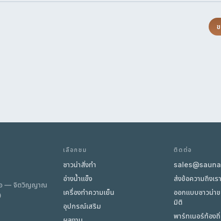
ข
เลือกชม
ติดต่อ
ซาวน่าสั่งทำ
sales@sauna.
อ่างน้ำแข็ง
ส่งข้อความถึงเร
มือ — จิตวิญญาณ
เครื่องทำความเย็น
ออกแบบซาวน่า
0
มิติ
อุปกรณ์เสริม
พาร์ทเนอร์ท้องถ
ผลงาน