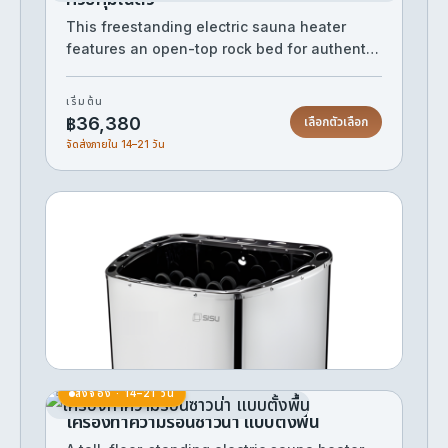
This freestanding electric sauna heater
features an open-top rock bed for authentic
löyly steam and two built-in control dials for
convenient temperature and timer
เริ่มต้น
adjustment without a separate controller. Its
฿36,380
เลือกตัวเลือก
rugged dark-coated steel cabinet is built to
จัดส่งภายใน 14–21 วัน
withstand the harsh sauna environment
while delivering efficient, even heat. The
compact floor-standing design makes it
เครื่องทำความร้อนซาวน่า 4.5kW
suitable for small to medium-sized sauna
rooms.
A 4.5kW electric sauna heater ideal for small
to medium-sized sauna rooms. Delivers
consistent, penetrating heat to create an
authentic sauna experience. Its compact
฿29,440
ซื้อเลย
power output makes it energy-efficient
while still reaching traditional sauna
temperatures.
สั่งจอง · 14–21 วัน
เครื่องทำความร้อนซาวน่า แบบตั้งพื้น