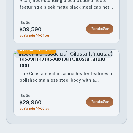
A tall, floor-standing electric sauna heater
featuring a sleek matte black steel cabinet
with an open top stone compartment. Its
tower design delivers powerful, even heat
มีสต๊อก
เริ่มต้น
distribution throughout the sauna room
฿39,590
เลือกตัวเลือก
while making an elegant visual statement.
จัดส่งภายใน 14–21 วัน
The generous stone capacity ensures
excellent steam production when water is
สั่งจอง · 14–30 วัน
ladled over the rocks.
เครื่องทำความร้อนซาวน่า Cilosta (สแตน
เลส)
The Cilosta electric sauna heater features a
polished stainless steel body with a
generous top-loading stone basket,
delivering efficient, even heat for an
เริ่มต้น
authentic sauna experience. Its compact,
฿29,960
เลือกตัวเลือก
rounded cabinet design suits both wall-
จัดส่งภายใน 14–30 วัน
mounted and freestanding installation in
home or commercial saunas. The open rock
compartment allows for löyly (steam) by
pouring water over the heated stones,