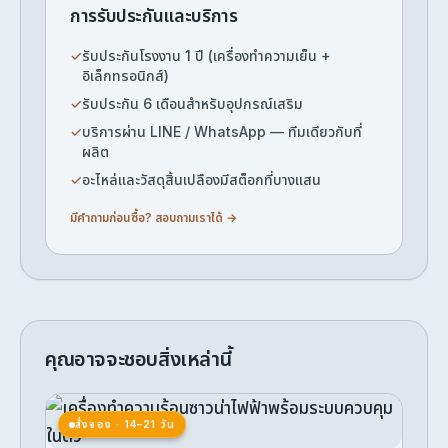
การรับประกันและบริการ
✓
รับประกันโรงงาน 1 ปี (เครื่องทำความเย็น +
อิเล็กทรอนิกส์)
✓
รับประกัน 6 เดือนสำหรับอุปกรณ์เสริม
✓
บริการผ่าน LINE / WhatsApp — ทีมเดียวกับที่
ผลิต
✓
อะไหล่และวัสดุสิ้นเปลืองมีสต็อกที่บางแสน
มีคำถามก่อนซื้อ? สอบถามเราได้ →
คุณอาจจะชอบสิ่งเหล่านี้
เครื่องทำความร้อนซาวน่าไฟฟ้าพร้อมระบบ
สั่งจอง · 14–21 วัน
ควบคุมในตัว