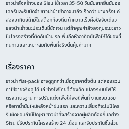
ซาวน่าสั่งสร้างของ Sisu ใช้เวลา 35–50 วันนับจากยืนยันออ
เดอร์และรับมัดจำ ซาวน่านำเข้าอาจมาถึงเร็วกว่า บางครั้งแค่
สองอาทิตย์ถ้ามีในสต็อกท้องถิ่น ถ้าความเร็วคือปัจจัยเดียว
ของนำเข้าชนะประเด็นนี้ชัดเจน แต่ถ้าคุณกำลังลงทุนระยะยาว
ในโครงสร้างที่ติดกับบ้าน รอเพิ่มอีกห้าอาทิตย์เพื่อให้ได้ของที่
ทนทานและเหมาะสมกับพื้นที่จริงนั้นคุ้มค่ามาก
เรื่องราคา
ซาวน่า flat-pack อาจดูถูกกว่าเมื่อดูราคาตั้งต้น แต่ลองรวม
ค่าใช้จ่ายจริงดู ได้แก่ ช่างไฟไทยที่ต้องดัดแปลงระบบไฟให้
ตรงมาตรฐาน การปรับแต่งเพื่อให้พอดีพื้นที่ งานซ่อมแซม
หรือทาน้ำมันใหม่หลังหน้าฝนแรก และความเสี่ยงที่จะไม่มีใคร
รับผิดชอบถ้ามีปัญหา ซาวน่าสั่งสร้างจากผู้ผลิตท้องถิ่นอย่าง
Sisu มีรับประกันโครงสร้าง 24 เดือน และรับประกันชิ้นส่วน