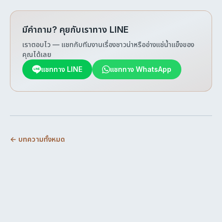
มีคำถาม? คุยกับเราทาง LINE
เราตอบไว — แชทกับทีมงานเรื่องซาวน่าหรืออ่างแช่น้ำแข็งของ
คุณได้เลย
แชททาง LINE
แชททาง WhatsApp
← บทความทั้งหมด