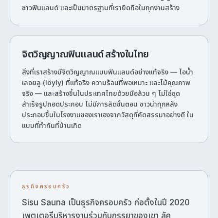
ชาวฟินแลนด์ และเป็นมาตรฐานที่เรายึดถือในทุกงานสร้าง
จิตวิญญาณฟินแลนด์ สร้างในไทย
สิ่งที่เราสร้างมีจิตวิญญาณแบบฟินแลนด์อย่างแท้จริง — ไอน้ำ
เลอยลู (löyly) ที่แท้จริง ความร้อนที่พอเหมาะ และไม้คุณภาพ
จริง — และสร้างขึ้นในประเทศไทยด้วยมือล้วน ๆ ไม่ใช่ชุด
สำเร็จรูปถอดประกอบ ไม่มีการลัดขั้นตอน ซาวน่าทุกหลัง
ประกอบขึ้นในโรงงานของเราเองจากวัสดุที่คัดสรรมาอย่างดี ใน
แบบที่ทำกันที่บ้านเกิด
ธุรกิจครอบครัว
Sisu Sauna เป็นธุรกิจครอบครัว ก่อตั้งในปี 2020
เพตเตอรีบริหารงานร่วมกับภรรยาของเขา ลัค