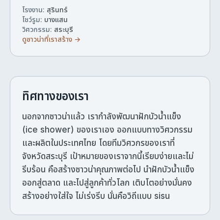
โรงงาน:
สุรินทร์
โชว์รูม:
บางแสน
วิศวกรรม:
สระบุรี
ดูซาวน่าที่เราสร้าง →
ทิศทางของเรา
นอกจากซาวน่าแล้ว เรากำลังพัฒนาฝักบัวน้ำแข็ง
(ice shower) ของเราเอง ออกแบบทางวิศวกรรม
และผลิตในประเทศไทย โดยทีมวิศวกรของเราที่
จังหวัดสระบุรี เป้าหมายของเราจากนี้เรียบง่ายและไม่
รีบร้อน คือสร้างซาวน่าคุณภาพต่อไป นำฝักบัวน้ำแข็ง
ออกสู่ตลาด และไปสู่ลูกค้าทั่วโลก เติบโตอย่างมั่นคง
สร้างอย่างใส่ใจ ไม่เร่งรีบ นั่นคือวิถีแบบ sisu