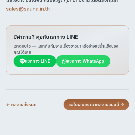
และฮีตเตอร์ได้ฟรี หรือจะพูดคุยกับทีมงานโดยตรงก็ได้ที่
sales@sauna.in.th
มีคำถาม? คุยกับเราทาง LINE
เราตอบไว — แชทกับทีมงานเรื่องซาวน่าหรืออ่างแช่น้ำแข็งของ
คุณได้เลย
แชททาง LINE
แชททาง WhatsApp
← ผลงานทั้งหมด
ขอใบเสนอราคาผลงานแบบนี้ →