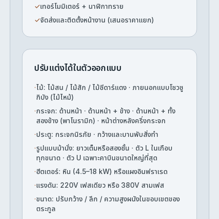
✓
เทอร์โมมิเตอร์ + นาฬิกาทราย
✓
จัดส่งและติดตั้งหน้างาน (เสนอราคาแยก)
ปรับแต่งได้ในตัวออกแบบ
·
ไม้: ไม้สน / ไม้สัก / ไม้ซีดาร์แดง · ภายนอกแบบโชวซู
กิบัง (ไม้ไหม้)
·
กระจก: ด้านหน้า · ด้านหน้า + ข้าง · ด้านหน้า + ทั้ง
สองข้าง (พาโนรามิก) · หน้าต่างหลังครึ่งกระจก
·
ประตู: กระจกนิรภัย · กว้างและบานพับสั่งทำ
·
รูปแบบม้านั่ง: ยาวเต็มหรือสองชั้น · ตัว L ในเกือบ
ทุกขนาด · ตัว U เฉพาะคาบินขนาดใหญ่ที่สุด
·
ฮีตเตอร์: หิน (4.5–18 kW) หรือแผงอินฟราเรด
·
แรงดัน: 220V เฟสเดียว หรือ 380V สามเฟส
·
ขนาด: ปรับกว้าง / ลึก / ความสูงผนังในขอบเขตของ
ตระกูล