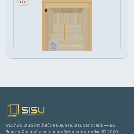
นรัก — เล็ก — กระจกด้านหน้า — เครื่อง
เล็ก
ทำความร้อนหิน
3 ที่นั่ง · กระจกด้านหน้า · เครื่องทำความร้อนหิน
เริ่มต้น
ปรับแต่ง →
฿338,013
ซาวน่าฟินแลนด์ อ่างน้ำแข็ง และอุปกรณ์เสริมผลิตด้วยมือ — จิต
วิญญาณฟินแลนด์ ออกแบบและผลิตในประเทศไทยตั้งแต่ปี 2020