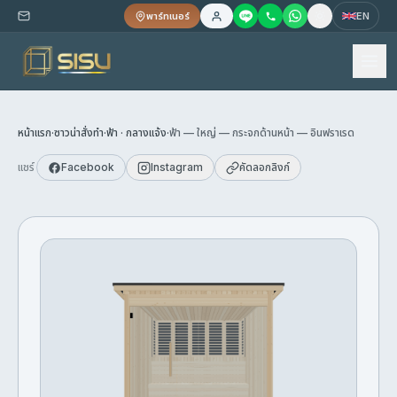
พาร์ทเนอร์
EN
หน้าแรก
·
ซาวน่าสั่งทำ
·
ฟ้า · กลางแจ้ง
·
ฟ้า — ใหญ่ — กระจกด้านหน้า — อินฟราเรด
แชร์
Facebook
Instagram
คัดลอกลิงก์