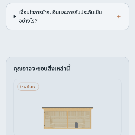
เงื่อนไขการชำระเงินและการรับประกันเป็น
อย่างไร?
คุณอาจจะชอบสิ่งเหล่านี้
ฟ้า — ใหญ่พิเศษ — กระจกด้านหน้า — เครื่อง
ใหญ่พิเศษ
ทำความร้อนหิน
8 ที่นั่ง · กระจกด้านหน้า · เครื่องทำความร้อนหิน
เริ่มต้น
ปรับแต่ง →
฿803,677