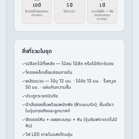
10 ปี
5 ปี
1 ปี
โครงสร้างและงาน
ไม้ซาวน่า
ระบบไฟฟ้า — ฮีต
ประกอบ
เตอร์และชุด
ควบคุม
สิ่งที่รวมในชุด
✓
เปลือกไม้ทั้งหลัง — ไม้สน ไม้สัก หรือไม้ซีดาร์แดง
✓
โครงเหล็กเชื่อมซ่อนภายใน
✓
ผนังฉนวน — ไม้บุ 12 มม. · ไม้อัด 13 มม. · ร็อควูล
50 มม. · แผ่นกันความชื้น
✓
ประตูกระจกนิรภัย
✓
ม้านั่งสองชั้นพร้อมพนักพิง (ฟ้าและนรัก); ชั้นเดียว
ในรุ่นทรงถังและลูกบาศก์
✓
ฮีตเตอร์หิน + แผงควบคุม + หิน (รุ่นอินฟราเรดไม่มี
หิน)
✓
ไฟ LED ภายในแสงโทนอุ่น