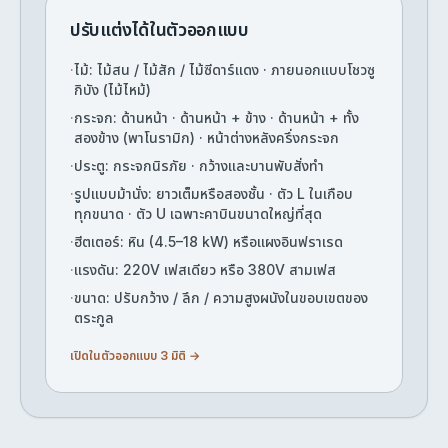
ปรับแต่งได้ในตัวออกแบบ
·
ไม้: ไม้สน / ไม้สัก / ไม้ซีดาร์แดง · ภายนอกแบบโชวซู
กิบัง (ไม้ไหม้)
·
กระจก: ด้านหน้า · ด้านหน้า + ข้าง · ด้านหน้า + ทั้ง
สองข้าง (พาโนรามิก) · หน้าต่างหลังครึ่งกระจก
·
ประตู: กระจกนิรภัย · กว้างและบานพับสั่งทำ
·
รูปแบบม้านั่ง: ยาวเต็มหรือสองชั้น · ตัว L ในเกือบ
ทุกขนาด · ตัว U เฉพาะคาบินขนาดใหญ่ที่สุด
·
ฮีตเตอร์: หิน (4.5–18 kW) หรือแผงอินฟราเรด
·
แรงดัน: 220V เฟสเดียว หรือ 380V สามเฟส
·
ขนาด: ปรับกว้าง / ลึก / ความสูงผนังในขอบเขตของ
ตระกูล
เปิดในตัวออกแบบ 3 มิติ →