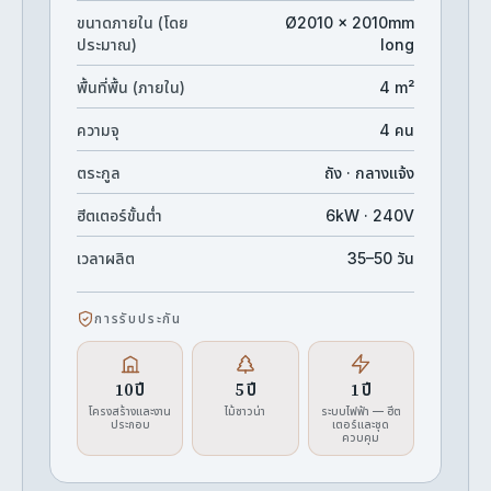
ขนาดภายใน (โดย
Ø2010 × 2010mm
ประมาณ)
long
พื้นที่พื้น (ภายใน)
4 m²
ความจุ
4 คน
ตระกูล
ถัง · กลางแจ้ง
ฮีตเตอร์ขั้นต่ำ
6kW · 240V
เวลาผลิต
35–50 วัน
การรับประกัน
10 ปี
5 ปี
1 ปี
โครงสร้างและงาน
ไม้ซาวน่า
ระบบไฟฟ้า — ฮีต
ประกอบ
เตอร์และชุด
ควบคุม