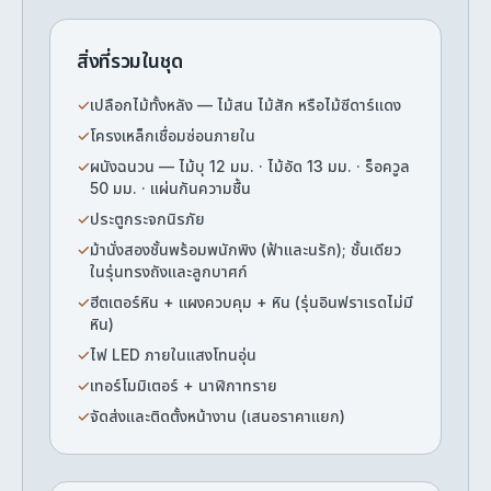
สิ่งที่รวมในชุด
✓
เปลือกไม้ทั้งหลัง — ไม้สน ไม้สัก หรือไม้ซีดาร์แดง
✓
โครงเหล็กเชื่อมซ่อนภายใน
✓
ผนังฉนวน — ไม้บุ 12 มม. · ไม้อัด 13 มม. · ร็อควูล
50 มม. · แผ่นกันความชื้น
✓
ประตูกระจกนิรภัย
✓
ม้านั่งสองชั้นพร้อมพนักพิง (ฟ้าและนรัก); ชั้นเดียว
ในรุ่นทรงถังและลูกบาศก์
✓
ฮีตเตอร์หิน + แผงควบคุม + หิน (รุ่นอินฟราเรดไม่มี
หิน)
✓
ไฟ LED ภายในแสงโทนอุ่น
✓
เทอร์โมมิเตอร์ + นาฬิกาทราย
✓
จัดส่งและติดตั้งหน้างาน (เสนอราคาแยก)