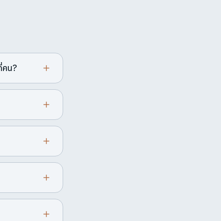
ี่คน?