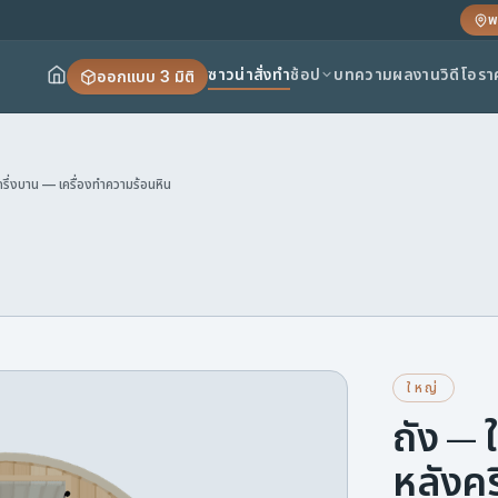
พ
ซาวน่าสั่งทำ
ช้อป
บทความ
ผลงาน
วิดีโอ
รา
ออกแบบ 3 มิติ
รึ่งบาน — เครื่องทำความร้อนหิน
ใหญ่
ถัง — 
หลังคร