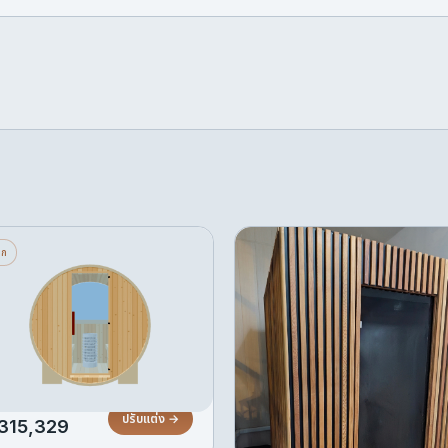
ัง — เล็ก — กระจกด้านหลัง
ซาวน่าอินฟราเรด Sisu – ไม้
็ก
รึ่งบาน — เครื่องทำความ
ดาร์แดง
้อนหิน
Built from aromatic red ced
ที่นั่ง · กระจกด้านหลังครึ่งบาน ·
with a striking vertical-slat
รื่องทำความร้อนหิน
exterior and a dark full-pan
door, this imported infrared
฿210,790
ซื้อเลย
sauna combines clean
ิ่มต้น
Scandinavian aesthetics
ปรับแต่ง →
315,329
with effective IR panel