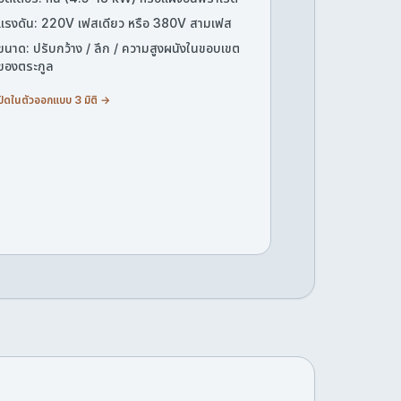
แรงดัน: 220V เฟสเดียว หรือ 380V สามเฟส
ขนาด: ปรับกว้าง / ลึก / ความสูงผนังในขอบเขต
ของตระกูล
ปิดในตัวออกแบบ 3 มิติ →