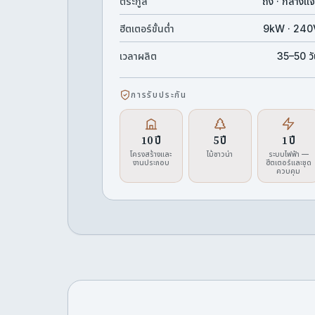
ตระกูล
ถัง · กลางแจ
ฮีตเตอร์ขั้นต่ำ
9kW · 240
เวลาผลิต
35–50 ว
การรับประกัน
10 ปี
5 ปี
1 ปี
โครงสร้างและ
ไม้ซาวน่า
ระบบไฟฟ้า —
งานประกอบ
ฮีตเตอร์และชุด
ควบคุม