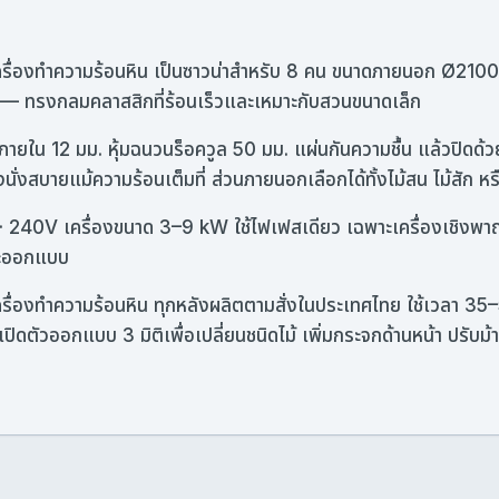
รื่องทำความร้อนหิน เป็นซาวน่าสำหรับ 8 คน ขนาดภายนอก Ø2100 
ง — ทรงกลมคลาสสิกที่ร้อนเร็วและเหมาะกับสวนขนาดเล็ก
ภายใน 12 มม. หุ้มฉนวนร็อควูล 50 มม. แผ่นกันความชื้น แล้วปิดด
ึงนั่งสบายแม้ความร้อนเต็มที่ ส่วนภายนอกเลือกได้ทั้งไม้สน ไม้สัก ห
 240V เครื่องขนาด 3–9 kW ใช้ไฟเฟสเดียว เฉพาะเครื่องเชิงพาณิ
ณะออกแบบ
ื่องทำความร้อนหิน ทุกหลังผลิตตามสั่งในประเทศไทย ใช้เวลา 35–50
ิดตัวออกแบบ 3 มิติเพื่อเปลี่ยนชนิดไม้ เพิ่มกระจกด้านหน้า ปรับม้