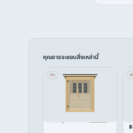
คุณอาจจะชอบสิ่งเหล่านี้
ฟ้า — เล็ก — กระจกด้านหน้า
ถ
เล็ก
เล
— อินฟราเรด
ค
ร
3 ที่นั่ง · กระจกด้านหน้า ·
อินฟราเรด
2 
เค
เริ่มต้น
ปรับแต่ง →
฿379,101
เร
฿