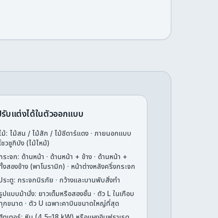
ปรับแต่งได้ในตัวออกแบบ
ไม้: ไม้สน / ไม้สัก / ไม้ซีดาร์แดง · ภายนอกแบบ
โชวซูกิบัง (ไม้ไหม้)
กระจก: ด้านหน้า · ด้านหน้า + ข้าง · ด้านหน้า +
ทั้งสองข้าง (พาโนรามิก) · หน้าต่างหลังครึ่งกระจก
ประตู: กระจกนิรภัย · กว้างและบานพับสั่งทำ
รูปแบบม้านั่ง: ยาวเต็มหรือสองชั้น · ตัว L ในเกือบ
ทุกขนาด · ตัว U เฉพาะคาบินขนาดใหญ่ที่สุด
ฮีตเตอร์: หิน (4.5–18 kW) หรือแผงอินฟราเรด