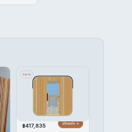
ซี
คิวบ์ — กลาง — กระจกด้าน
กลาง
หลังครึ่งบาน — เครื่อง
ทำความร้อนหิน
ar
4 ที่นั่ง · กระจกด้านหลังครึ่งบาน ·
el
เครื่องทำความร้อนหิน
เริ่มต้น
ปรับแต่ง →
฿417,835