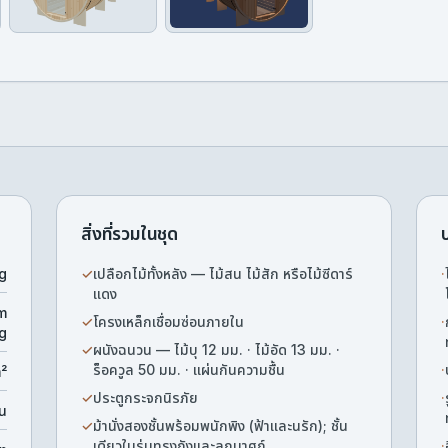
สิ่งที่รวมในชุด
g
✓
เปลือกไม้ทั้งหลัง — ไม้สน ไม้สัก หรือไม้ซีดาร์
·
แดง
m
✓
โครงเหล็กเชื่อมซ่อนภายใน
·
g
✓
ผนังฉนวน — ไม้บุ 12 มม. · ไม้อัด 13 มม. ·
ร็อควูล 50 มม. · แผ่นกันความชื้น
·
m²
✓
ประตูกระจกนิรภัย
·
น
✓
ม้านั่งสองชั้นพร้อมพนักพิง (ฟ้าและนรัก); ชั้น
เดียวในรุ่นทรงถังและลูกบาศก์
·