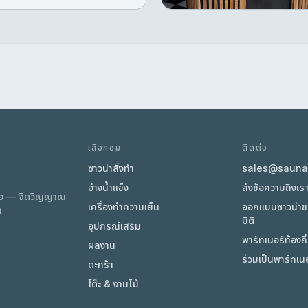
technology. Infrared heat
penetrates deeper than
conventional steam at lowe
ambient temperatures,
มีสต๊อก
making sessions more
comfortable and accessibl
for daily use. Designed for
home or boutique wellness
spaces where both
performance and visual
เลือกชม
ติดต่อ
impact matter.
ซาวน่าสั่งทำ
sales@sauna.
อ่างน้ำแข็ง
ส่งข้อความถึงเร
มือ — จิตวิญญาณ
เครื่องทำความเย็น
ออกแบบซาวน่า
0
มิติ
อุปกรณ์เสริม
พาร์ทเนอร์ท้องถ
ผลงาน
ร่วมเป็นพาร์ทเนอ
ตะกร้า
โต๊ะ & งานไม้