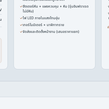
้ง
✓
ฮีตเตอร์หิน + แผงควบคุม + หิน (รุ่นอินฟราเรด
·
V
ไม่มีหิน)
·
✓
ไฟ LED ภายในแสงโทนอุ่น
ัน
✓
เทอร์โมมิเตอร์ + นาฬิกาทราย
เ
✓
จัดส่งและติดตั้งหน้างาน (เสนอราคาแยก)