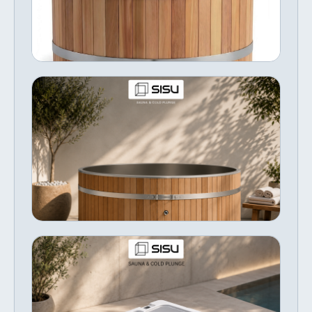
steel inner tub, offering the best of both
worlds in aesthetics and hygiene. The
฿115,149
ซื้อเลย
classic barrel-style design with stainless
steel banding provides excellent structural
integrity and a timeless look that suits both
indoor and outdoor settings. The stainless
มีสต๊อก
อ่างแช่เย็น Cold Plunge สำหรับ 3–4 คน
steel interior is easy to clean and resistant
วัสดุไม้และสแตนเลส
to corrosion, making it ideal for regular cold
plunge use. A beautiful and functional
3–4 Person Wood & Stainless Steel Ice Bath
centrepiece for any cold therapy or recovery
Experience premium cold therapy with the
routine.
SISU 3–4 Person Wood & Stainless Steel Ice
Bath. Designed for homes, gyms, and
฿99,510
สั่งทำพิเศษ
wellness spaces, it combines a durable
จัดส่งภายใน 40–55 วัน
stainless steel interior with a beautiful
natural wood exterior for exceptional
performance and timeless style. Comfortably
อ่างแช่เย็นและอุ่น 2 ที่นั่ง ออล-อิน-วัน ดูโอ้
fitting 3–4 adults, it's compatible with
พร้อมเครื่องทำความเย็น
external chillers and filtration systems,
making it ideal for recovery, contrast
Enjoy the benefits of both hot and cold
therapy, and daily wellness. Features 3–4
therapy in one premium system. The SISU 2
สั่งจอง · 40–55 วัน