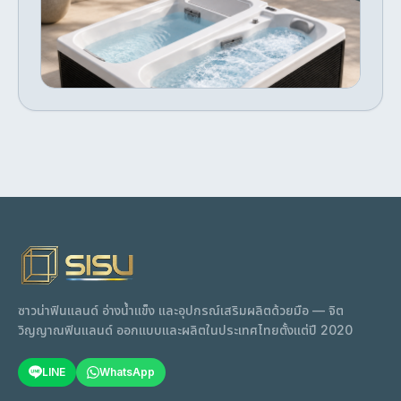
person capacity Stainless steel interior
Person All-In-One Duo Hot & Cold Bath +
Premium natural wood exterior Chiller &
Chiller features two independent tubs—one
฿256,800
filtration compatible Indoor & outdoor use
สั่งทำพิเศษ
heated and one chilled—allowing seamless
Easy to clean and built to last
จัดส่งภายใน 40–70 วัน
contrast therapy without waiting for water
temperatures to change. Designed for home
wellness, recovery, and commercial use, the
integrated system offers powerful heating,
chilling, filtration, and circulation in one
sleek unit. Features Dual Hot & Cold therapy
system Seats 2 people (1 person per tub)
สั่งจอง · 40–70 วัน
Built-in heating & chilling Integrated
filtration & circulation Premium acrylic shell
with insulated cabinet Indoor & outdoor
installation Easy to operate and maintain
ซาวน่าฟินแลนด์ อ่างน้ำแข็ง และอุปกรณ์เสริมผลิตด้วยมือ — จิต
วิญญาณฟินแลนด์ ออกแบบและผลิตในประเทศไทยตั้งแต่ปี 2020
LINE
WhatsApp