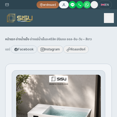
พาร์ทเนอร์
EN
หน้าแรก
·
อ่างน้ำแข็ง
·
อ่างแช่น้ำเย็นอะคริลิค มินิมอล ออล-อิน-วัน – สีขาว
แชร์
Facebook
Instagram
คัดลอกลิงก์