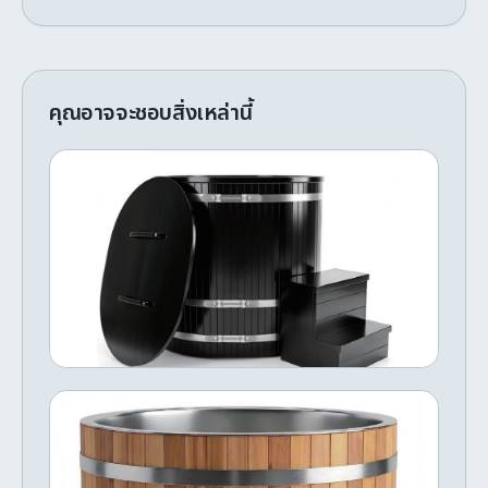
คุณอาจจะชอบสิ่งเหล่านี้
อ่างน้ำแข็งทรงถังไม้สีดำ พร้อมฝาปิดและ
บันได
This striking black barrel-style ice bath is
crafted from vertical wood staves with
stainless steel hoops, giving it a classic
Nordic aesthetic. It comes complete with a
฿91,806
ซื้อเลย
fitted oval lid featuring dual handles for
insulation and hygiene between sessions.
The matching two-tier entry steps make it
มีสต๊อก
easy and safe to get in and out, completing
อ่างน้ำแข็งทรงกลม ไม้ซีดาร์และสเตนเลส
a cohesive all-black setup perfect for cold
plunge recovery routines. Chiller NOT
This round ice bath combines a natural
included.
cedar wood exterior with a durable stainless