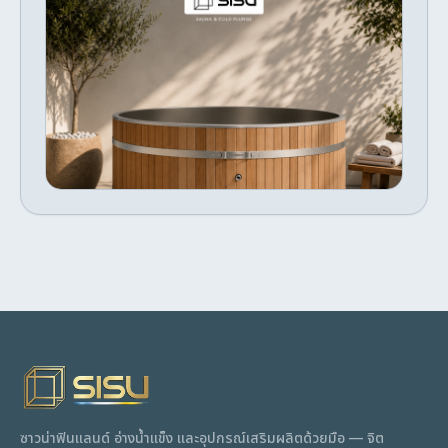
มีสต๊อก
อ่างแช่เย็น Cold Plunge สำหรับ 3–4 คน
steel interior is easy to clean and resistant
วัสดุไม้และสแตนเลส
to corrosion, making it ideal for regular cold
plunge use. A beautiful and functional
3–4 Person Wood & Stainless Steel Ice Bath
centrepiece for any cold therapy or recovery
Experience premium cold therapy with the
routine.
SISU 3–4 Person Wood & Stainless Steel Ice
Bath. Designed for homes, gyms, and
฿99,510
สั่งทำพิเศษ
wellness spaces, it combines a durable
จัดส่งภายใน 40–55 วัน
stainless steel interior with a beautiful
natural wood exterior for exceptional
performance and timeless style. Comfortably
fitting 3–4 adults, it's compatible with
external chillers and filtration systems,
making it ideal for recovery, contrast
therapy, and daily wellness. Features 3–4
สั่งจอง · 40–55 วัน
person capacity Stainless steel interior
Premium natural wood exterior Chiller &
filtration compatible Indoor & outdoor use
Easy to clean and built to last
ซาวน่าฟินแลนด์ อ่างน้ำแข็ง และอุปกรณ์เสริมผลิตด้วยมือ — จิต