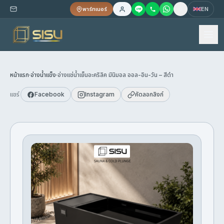
พาร์ทเนอร์
EN
หน้าแรก
·
อ่างน้ำแข็ง
·
อ่างแช่น้ำเย็นอะคริลิค มินิมอล ออล-อิน-วัน – สีดำ
แชร์
Facebook
Instagram
คัดลอกลิงก์