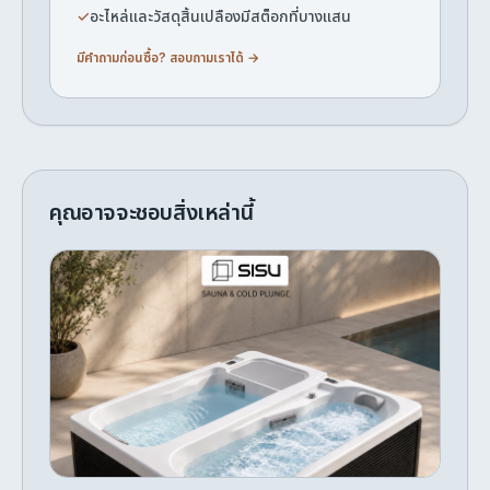
✓
อะไหล่และวัสดุสิ้นเปลืองมีสต็อกที่บางแสน
มีคำถามก่อนซื้อ? สอบถามเราได้ →
คุณอาจจะชอบสิ่งเหล่านี้
อ่างแช่เย็นและอุ่น 2 ที่นั่ง ออล-อิน-วัน ดูโอ้
พร้อมเครื่องทำความเย็น
Enjoy the benefits of both hot and cold
therapy in one premium system. The SISU 2
Person All-In-One Duo Hot & Cold Bath +
Chiller features two independent tubs—one
฿256,800
สั่งทำพิเศษ
heated and one chilled—allowing seamless
จัดส่งภายใน 40–70 วัน
contrast therapy without waiting for water
temperatures to change. Designed for home