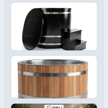
wellness, recovery, and commercial use, the
อ่างน้ำแข็งทรงถังไม้สีดำ พร้อมฝาปิดและ
integrated system offers powerful heating,
บันได
chilling, filtration, and circulation in one
sleek unit. Features Dual Hot & Cold therapy
This striking black barrel-style ice bath is
system Seats 2 people (1 person per tub)
crafted from vertical wood staves with
สั่งจอง · 40–70 วัน
Built-in heating & chilling Integrated
stainless steel hoops, giving it a classic
filtration & circulation Premium acrylic shell
Nordic aesthetic. It comes complete with a
with insulated cabinet Indoor & outdoor
฿91,806
ซื้อเลย
fitted oval lid featuring dual handles for
installation Easy to operate and maintain
insulation and hygiene between sessions.
The matching two-tier entry steps make it
มีสต๊อก
easy and safe to get in and out, completing
อ่างน้ำแข็งทรงกลม ไม้ซีดาร์และสเตนเลส
a cohesive all-black setup perfect for cold
plunge recovery routines. Chiller NOT
This round ice bath combines a natural
included.
cedar wood exterior with a durable stainless
steel inner tub, offering the best of both
worlds in aesthetics and hygiene. The
฿115,149
ซื้อเลย
classic barrel-style design with stainless
steel banding provides excellent structural
integrity and a timeless look that suits both
indoor and outdoor settings. The stainless